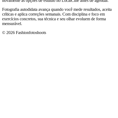
novamente as opções de estúdio no LocalCine antes de agendar.
Fotografia autodidata avança quando você mede resultados, aceita
críticas e aplica correções semanais. Com disciplina e foco em
exercícios concretos, sua técnica e seu olhar evoluem de forma
mensurável.
© 2026 Fashionfotoshoots