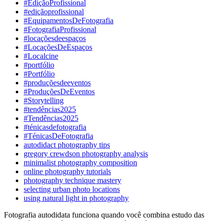
#EdiçãoProfissional
#ediçãoprofissional
#EquipamentosDeFotografia
#FotografiaProfissional
#locaçõesdeespaços
#LocaçõesDeEspaços
#Localcine
#portfólio
#Portfólio
#produçõesdeeventos
#ProduçõesDeEventos
#Storytelling
#tendências2025
#Tendências2025
#ténicasdefotografia
#TénicasDeFotografia
autodidact photography tips
gregory crewdson photography analysis
minimalist photography composition
online photography tutorials
photography technique mastery
selecting urban photo locations
using natural light in photography
Fotografia autodidata funciona quando você combina estudo das