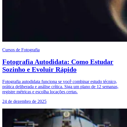
Cursos de Fotografia
Fotografia Autodidata: Como Estudar
Sozinho e Evoluir Rápido
Fotografia autodidata funciona se você combinar estudo técnico,
prática deliberada e análise crítica. Siga um plano de 12 semanas,
registre métricas e escolha locações certas.
24 de dezembro de 2025