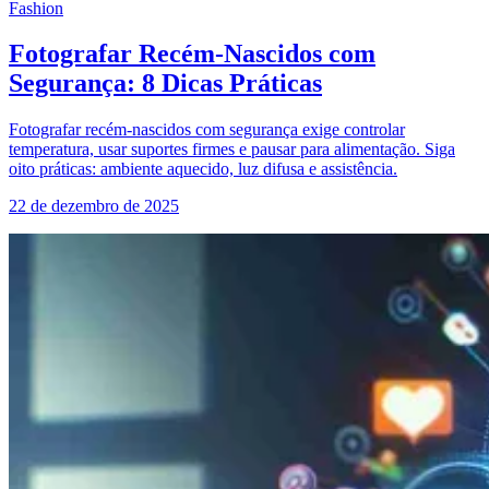
Fashion
Fotografar Recém-Nascidos com
Segurança: 8 Dicas Práticas
Fotografar recém-nascidos com segurança exige controlar
temperatura, usar suportes firmes e pausar para alimentação. Siga
oito práticas: ambiente aquecido, luz difusa e assistência.
22 de dezembro de 2025