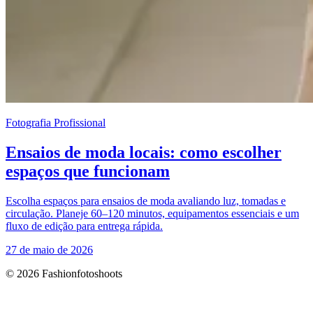
Fotografia Profissional
Ensaios de moda locais: como escolher
espaços que funcionam
Escolha espaços para ensaios de moda avaliando luz, tomadas e
circulação. Planeje 60–120 minutos, equipamentos essenciais e um
fluxo de edição para entrega rápida.
27 de maio de 2026
© 2026 Fashionfotoshoots