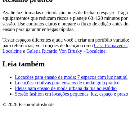
Avalie luz, tomadas e circulação antes de fechar o espaço. Traga
equipamentos que reduzam riscos e planeje 60–120 minutos por
sessão. Use contratos claros e prepare o fluxo de edição antes do
ensaio para garantir entregas rápidas.
Testar espaços diferentes ajuda você a criar um portfólio variado;
para referências, veja opções de locação como
Casa Primavera -
Localcine
e
Galeria Ricardo Von Brusky - Localcine
.
Leia também
Locações para ensaio de moda: 7 espaços com luz natural
Locações criativas para ensaios de moda: guia prático
Ideias para ensaio de moda urbana da rua ao estúdio
Sessão fashion em locações pequenas: luz, espaço e prazo
© 2026 Fashionfotoshoots