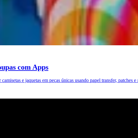
oupas com Apps
amisetas e jaquetas em peças únicas usando papel transfer, patches e r