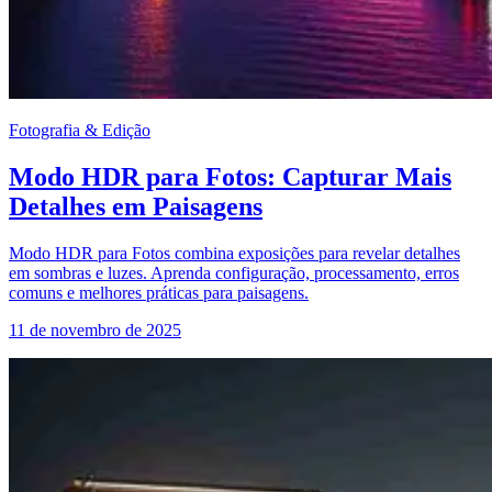
Fotografia & Edição
Modo HDR para Fotos: Capturar Mais
Detalhes em Paisagens
Modo HDR para Fotos combina exposições para revelar detalhes
em sombras e luzes. Aprenda configuração, processamento, erros
comuns e melhores práticas para paisagens.
11 de novembro de 2025