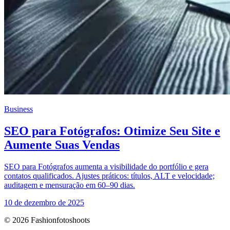
Business
SEO para Fotógrafos: Otimize Seu Site e
Aumente Suas Vendas
SEO para Fotógrafos aumenta a visibilidade do portfólio e gera
contatos qualificados. Ajustes práticos: títulos, ALT e velocidade;
auditagem e mensuração em 60–90 dias.
10 de dezembro de 2025
© 2026 Fashionfotoshoots