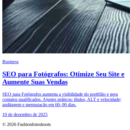
Business
SEO para Fotógrafos: Otimize Seu Site e
Aumente Suas Vendas
SEO para Fotógrafos aumenta a visibilidade do portfólio e gera
contatos qualificados. Ajustes práticos: títulos, ALT e velocidade;
auditagem e mensuração em 60–90 dias.
10 de dezembro de 2025
© 2026 Fashionfotoshoots