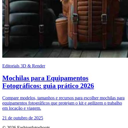
Editorials 3D & Render
Mochilas para Equipamentos
Fotográficos: guia prático 2026
Compare modelos, tamanhos e recursos para escolher mochilas para
equipamentos fotográficos que protejam o kit e agilizem o trabalho
em locação e viagem.
21 de outubro de 2025
© 2026 Fashionfotoshoots