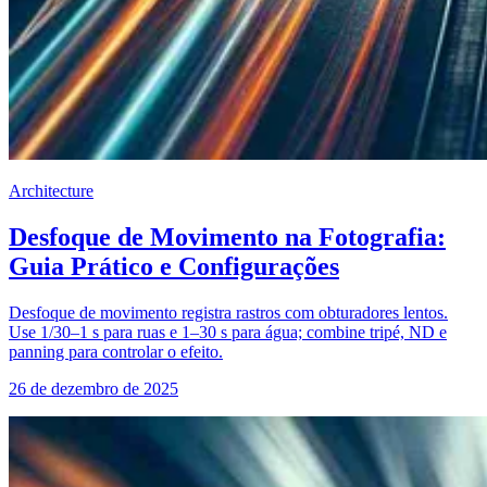
Architecture
Desfoque de Movimento na Fotografia:
Guia Prático e Configurações
Desfoque de movimento registra rastros com obturadores lentos.
Use 1/30–1 s para ruas e 1–30 s para água; combine tripé, ND e
panning para controlar o efeito.
26 de dezembro de 2025