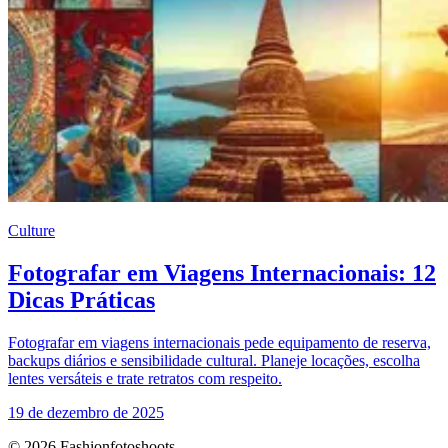
Culture
Fotografar em Viagens Internacionais: 12
Dicas Práticas
Fotografar em viagens internacionais pede equipamento de reserva,
backups diários e sensibilidade cultural. Planeje locações, escolha
lentes versáteis e trate retratos com respeito.
19 de dezembro de 2025
© 2026 Fashionfotoshoots