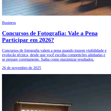
Business
Concursos de Fotografia: Vale a Pena
Participar em 2026?
Concursos de fotografia valem a pena quando trazem visibilidade e
evolução técnica, desde que você escolha competições alinhadas e
se prepare corretamente. Saiba como maximizar resultados.
26 de novembro de 2025