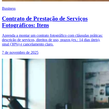
Business
Contrato de Prestação de Serviços
Fotográficos: Itens
Aprenda a montar um contrato fotográfico com cláusulas práticas:
descrição de serviços, direitos de uso, prazos (ex.: 14 dias úteis),
sinal (30%) e cancelamento claro.
7 de novembro de 2025