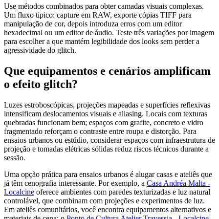
Use métodos combinados para obter camadas visuais complexas.
Um fluxo típico: capture em RAW, exporte cópias TIFF para
manipulação de cor, depois introduza erros com um editor
hexadecimal ou um editor de áudio. Teste três variações por imagem
para escolher a que mantém legibilidade dos looks sem perder a
agressividade do glitch.
Que equipamentos e cenários amplificam
o efeito glitch?
Luzes estroboscópicas, projeções mapeadas e superfícies reflexivas
intensificam deslocamentos visuais e aliasing. Locais com texturas
quebradas funcionam bem; espaços com grafite, concreto e vidro
fragmentado reforçam o contraste entre roupa e distorção. Para
ensaios urbanos ou estúdio, considerar espaços com infraestrutura de
projeção e tomadas elétricas sólidas reduz riscos técnicos durante a
sessão.
Uma opção prática para ensaios urbanos é alugar casas e ateliês que
já têm cenografia interessante. Por exemplo, a
Casa Andréa Malta -
Localcine
oferece ambientes com paredes texturizadas e luz natural
controlável, que combinam com projeções e experimentos de luz.
Em ateliês comunitários, você encontra equipamentos alternativos e
materiais de cena; o
Ponto de Cultura Atelier Travessia - Localcine