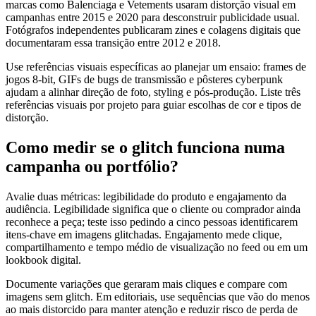
marcas como Balenciaga e Vetements usaram distorção visual em
campanhas entre 2015 e 2020 para desconstruir publicidade usual.
Fotógrafos independentes publicaram zines e colagens digitais que
documentaram essa transição entre 2012 e 2018.
Use referências visuais específicas ao planejar um ensaio: frames de
jogos 8-bit, GIFs de bugs de transmissão e pôsteres cyberpunk
ajudam a alinhar direção de foto, styling e pós-produção. Liste três
referências visuais por projeto para guiar escolhas de cor e tipos de
distorção.
Como medir se o glitch funciona numa
campanha ou portfólio?
Avalie duas métricas: legibilidade do produto e engajamento da
audiência. Legibilidade significa que o cliente ou comprador ainda
reconhece a peça; teste isso pedindo a cinco pessoas identificarem
itens-chave em imagens glitchadas. Engajamento mede clique,
compartilhamento e tempo médio de visualização no feed ou em um
lookbook digital.
Documente variações que geraram mais cliques e compare com
imagens sem glitch. Em editoriais, use sequências que vão do menos
ao mais distorcido para manter atenção e reduzir risco de perda de