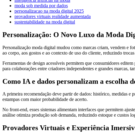
inteligencia artificial na moda
moda sob medida por dados
personalizacao na moda digital 2025
provadores virtuais realidade aumentada
sustentabilidade na moda digital
Personalização: O Novo Luxo da Moda Dig
Personalização moda digital mudou como marcas criam, vendem e foto
ao corpo, aos gostos e ao contexto de uso do cliente, reduzindo trocas
Ferramentas de design acessíveis permitem que consumidores editem 
para colaborações entre criadores independentes e grandes marcas, tan
Como IA e dados personalizam a escolha do
A primeira recomendação deve partir de dados: histórico, medidas e 
estampas com maior probabilidade de acerto.
No front-end, esses sistemas alimentam interfaces que permitem aju
análise otimiza produção sob demanda, reduzindo estoque e custos log
Provadores Virtuais e Experiência Imersi