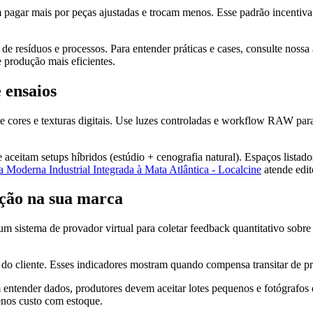
 pagar mais por peças ajustadas e trocam menos. Esse padrão incentiv
e resíduos e processos. Para entender práticas e cases, consulte noss
de produção mais eficientes.
 ensaios
nte cores e texturas digitais. Use luzes controladas e workflow RAW par
e aceitam setups híbridos (estúdio + cenografia natural). Espaços listad
 Moderna Industrial Integrada à Mata Atlântica - Localcine
atende edit
ação na sua marca
istema de provador virtual para coletar feedback quantitativo sobre a
o do cliente. Esses indicadores mostram quando compensa transitar de
sam entender dados, produtores devem aceitar lotes pequenos e fotógrafos
menos custo com estoque.