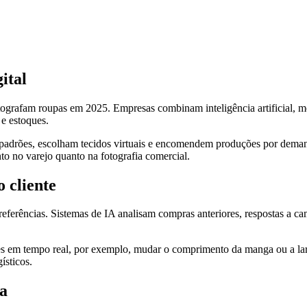
ital
grafam roupas em 2025. Empresas combinam inteligência artificial, mo
 e estoques.
padrões, escolham tecidos virtuais e encomendem produções por demand
to no varejo quanto na fotografia comercial.
 cliente
preferências. Sistemas de IA analisam compras anteriores, respostas a 
stes em tempo real, por exemplo, mudar o comprimento da manga ou a l
ísticos.
va