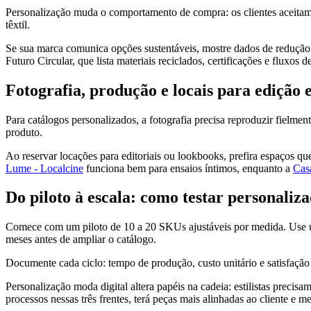
Personalização muda o comportamento de compra: os clientes aceitam
têxtil.
Se sua marca comunica opções sustentáveis, mostre dados de redução d
Futuro Circular, que lista materiais reciclados, certificações e fluxos 
Fotografia, produção e locais para edição e
Para catálogos personalizados, a fotografia precisa reproduzir fielme
produto.
Ao reservar locações para editoriais ou lookbooks, prefira espaços qu
Lume - Localcine
funciona bem para ensaios íntimos, enquanto a
Casa
Do piloto à escala: como testar personaliz
Comece com um piloto de 10 a 20 SKUs ajustáveis por medida. Use um s
meses antes de ampliar o catálogo.
Documente cada ciclo: tempo de produção, custo unitário e satisfaçã
Personalização moda digital altera papéis na cadeia: estilistas preci
processos nessas três frentes, terá peças mais alinhadas ao cliente e 